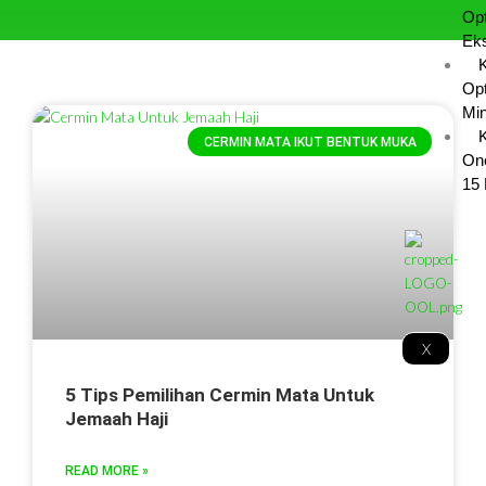
Opt
Eks
Opt
Min
K
CERMIN MATA IKUT BENTUK MUKA
On
15 
X
5 Tips Pemilihan Cermin Mata Untuk
Jemaah Haji
READ MORE »