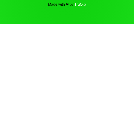
Made with ❤ by
TruQlix