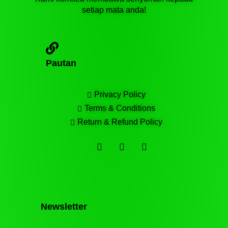
setiap mata anda!
Pautan
Privacy Policy
Terms & Conditions
Return & Refund Policy
F
T
T
a
e
i
c
l
k
e
e
t
b
g
o
o
r
k
o
a
k
m
Newsletter