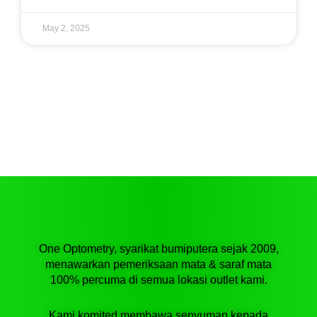
May 2, 2025
One Optometry, syarikat bumiputera sejak 2009,
menawarkan pemeriksaan mata & saraf mata
100% percuma di semua lokasi outlet kami.
Kami komited membawa senyuman kepada