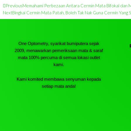
Prev
Previous
Memahami Perbezaan Antara Cermin Mata Bifokal dan Mul
Next
Bingkai Cermin Mata Patah, Boleh Tak Nak Guna Cermin Yang 
One Optometry, syarikat bumiputera sejak
2009, menawarkan pemeriksaan mata & saraf
mata 100% percuma di semua lokasi outlet
kami.
Kami komited membawa senyuman kepada
setiap mata anda!