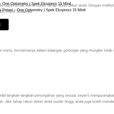
– One Optometry | Spek Ekspress 15 Minit
n cepat untuk menentukan tahap rabun dekat anda. Dengan melihat 
i Petani – One Optometry | Spek Ekspress 15 Minit
auh mana tahapnya.
X
tan mata, terutamanya dalam kalangan golongan yang mungkin tidak
il langkah-langkah pencegahan yang sesuai, seperti mengurangkan
. Jika tahap rabun dekat anda sudah tinggi, anda juga boleh menda