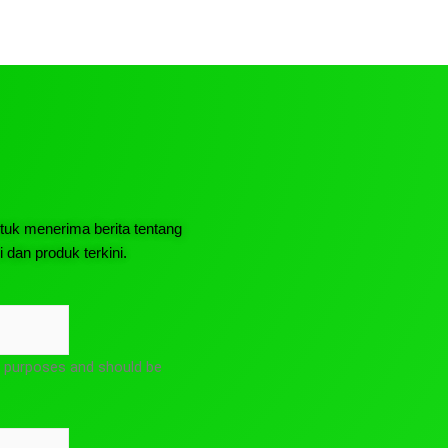
uk menerima berita tentang
 dan produk terkini.
ion purposes and should be