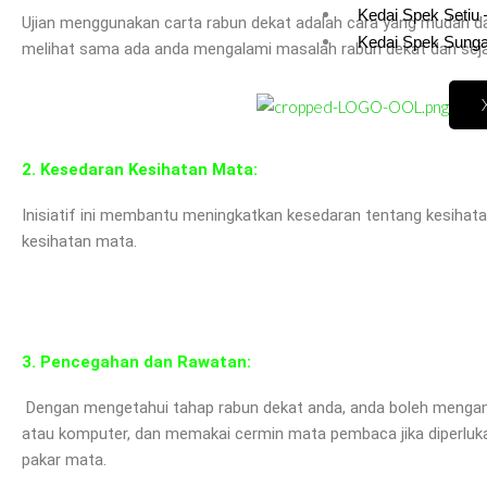
Kedai Spek Setiu 
Ujian menggunakan carta rabun dekat adalah cara yang mudah da
Kedai Spek Sunga
melihat sama ada anda mengalami masalah rabun dekat dan sej
2. Kesedaran Kesihatan Mata:
Inisiatif ini membantu meningkatkan kesedaran tentang kesiha
kesihatan mata.
3. Pencegahan dan Rawatan:
Dengan mengetahui tahap rabun dekat anda, anda boleh mengamb
atau komputer, dan memakai cermin mata pembaca jika diperlukan
pakar mata.