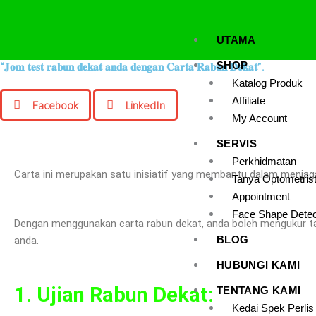
Skip
to
UTAMA
content
SHOP
“𝐉𝐨𝐦 𝐭𝐞𝐬𝐭 𝐫𝐚𝐛𝐮𝐧 𝐝𝐞𝐤𝐚𝐭 𝐚𝐧𝐝𝐚 𝐝𝐞𝐧𝐠𝐚𝐧 𝐂𝐚𝐫𝐭𝐚 𝐑𝐚𝐛𝐮𝐧 𝐃𝐞𝐤𝐚𝐭”.
Katalog Produk
Affiliate
Facebook
LinkedIn
My Account
SERVIS
Perkhidmatan
Carta ini merupakan satu inisiatif yang membantu dalam menjag
Tanya Optometris
Appointment
Face Shape Detec
Dengan menggunakan carta rabun dekat, anda boleh mengukur t
BLOG
anda.
HUBUNGI KAMI
1. Ujian Rabun Dekat:
TENTANG KAMI
Kedai Spek Perli