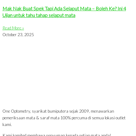
Mak Nak Buat Spek Tapi Ada Selaput Mata – Boleh Ke? Ini 4
Ujian untuk tahu tahap selaput mata
Read More »
October 23, 2025
One Optometry, syarikat bumiputera sejak 2009, menawarkan
pemeriksaan mata & saraf mata 100% percuma di semua lokasi outlet
kami.
Kami komited membawa senyuman kepada setiap mata anda!