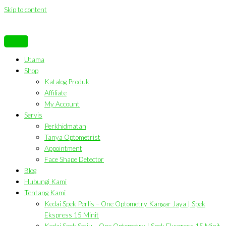
Skip to content
Utama
Shop
Katalog Produk
Affiliate
My Account
Servis
Perkhidmatan
Tanya Optometrist
Appointment
Face Shape Detector
Blog
Hubungi Kami
Tentang Kami
Kedai Spek Perlis – One Optometry Kangar Jaya | Spek
Ekspress 15 Minit
Kedai Spek Setiu – One Optometry | Spek Ekspress 15 Minit