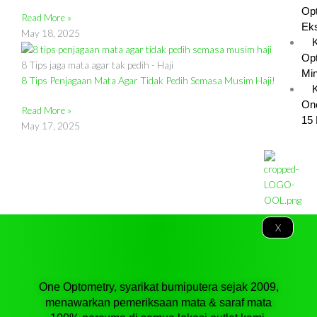
Opt
Read More »
Eks
May 18, 2025
Opt
8 Tips jaga mata agar tak pedih - Haji
Min
8 Tips Penjagaan Mata Agar Tidak Pedih Semasa Musim Haji!
K
On
Read More »
15 
May 17, 2025
X
One Optometry, syarikat bumiputera sejak 2009,
menawarkan pemeriksaan mata & saraf mata