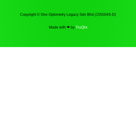
Copyright © One Optometry Legacy Sdn Bhd (1550045-D)
Made with ❤ by
TruQlix