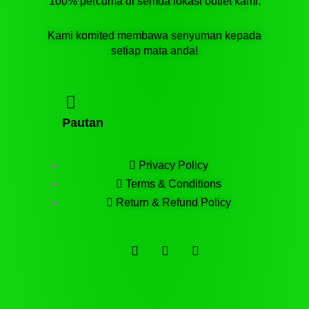
100% percuma di semua lokasi outlet kami.
Kami komited membawa senyuman kepada
setiap mata anda!
Pautan
Privacy Policy
Terms & Conditions
Return & Refund Policy
F
T
T
a
e
i
c
l
k
e
e
t
b
g
o
o
r
k