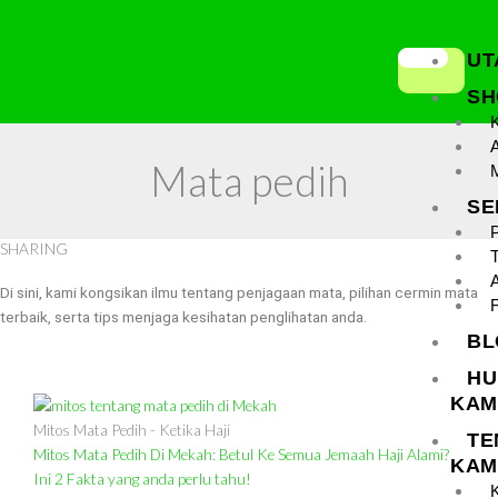
Skip
to
UT
content
SH
A
Mata pedih
SE
SHARING
T
Di sini, kami kongsikan ilmu tentang penjagaan mata, pilihan cermin mata
terbaik, serta tips menjaga kesihatan penglihatan anda.
BL
HU
KAM
Mitos Mata Pedih - Ketika Haji
TE
Mitos Mata Pedih Di Mekah: Betul Ke Semua Jemaah Haji Alami?
KAM
Ini 2 Fakta yang anda perlu tahu!
K