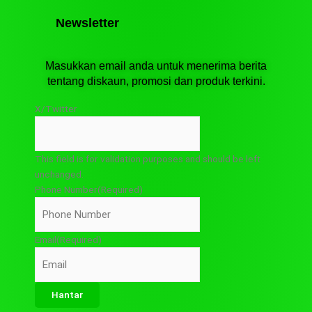
o
a
k
m
Newsletter
Masukkan email anda untuk menerima berita
tentang diskaun, promosi dan produk terkini.
X/Twitter
This field is for validation purposes and should be left
unchanged.
Phone Number
(Required)
Email
(Required)