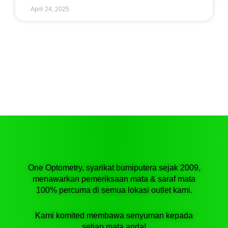
April 24, 2025
One Optometry, syarikat bumiputera sejak 2009,
menawarkan pemeriksaan mata & saraf mata
100% percuma di semua lokasi outlet kami.
Kami komited membawa senyuman kepada
setiap mata anda!