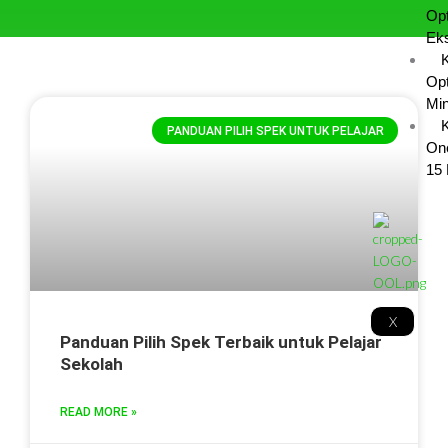
Opt
Eks
Opt
Min
K
PANDUAN PILIH SPEK UNTUK PELAJAR
On
15 
X
Panduan Pilih Spek Terbaik untuk Pelajar
Sekolah
READ MORE »