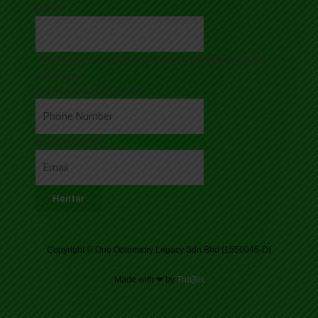
Name
This field is for validation purposes and should be left
unchanged.
Phone Number
(Required)
Email
(Required)
Copyright © One Optometry Legacy Sdn Bhd (1550045-D)
Made with ❤ by
TruQlix