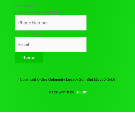
unchanged.
Phone Number
(Required)
Email
(Required)
Copyright © One Optometry Legacy Sdn Bhd (1550045-D)
Made with ❤ by
TruQlix