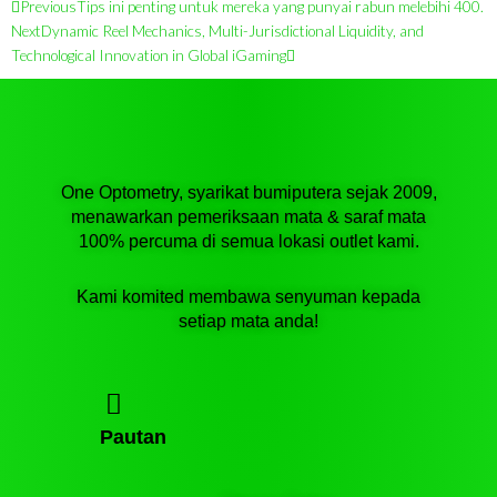
Prev
Next
Previous
Tips ini penting untuk mereka yang punyai rabun melebihi 400.
Next
Dynamic Reel Mechanics, Multi-Jurisdictional Liquidity, and
Technological Innovation in Global iGaming
One Optometry, syarikat bumiputera sejak 2009,
menawarkan pemeriksaan mata & saraf mata
100% percuma di semua lokasi outlet kami.
Kami komited membawa senyuman kepada
setiap mata anda!
Pautan