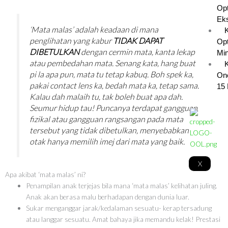
Opt
Eks
‘Mata malas’ adalah keadaan di mana
penglihatan yang kabur
TIDAK DAPAT
Opt
DIBETULKAN
dengan cermin mata, kanta lekap
Min
atau pembedahan mata. Senang kata, hang buat
K
pi la apa pun, mata tu tetap kabuq. Boh spek ka,
On
pakai contact lens ka, bedah mata ka, tetap sama.
15 
Kalau dah malaih tu, tak boleh buat apa dah.
Seumur hidup tau! Puncanya terdapat gangguan
fizikal atau gangguan rangsangan pada mata
tersebut yang tidak dibetulkan, menyebabkan
otak hanya memilih imej dari mata yang baik.
X
Apa akibat ‘mata malas’ ni?
Penampilan anak terjejas bila mana ‘mata malas’ kelihatan juling.
Anak akan berasa malu berhadapan dengan dunia luar.
Sukar menganggar jarak/kedalaman sesuatu- kerap tersadung
atau langgar sesuatu. Amat bahaya jika memandu kelak! Prestasi