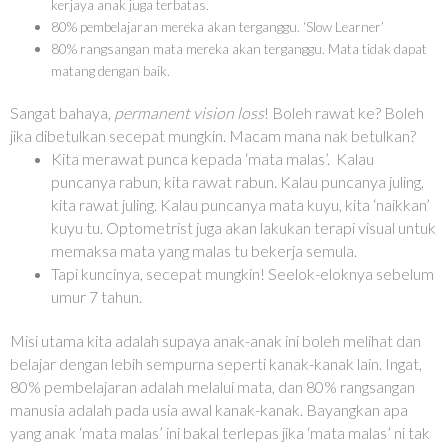
kerjaya anak juga terbatas.
80% pembelajaran mereka akan terganggu. ‘Slow Learner’
80% rangsangan mata mereka akan terganggu. Mata tidak dapat
matang dengan baik.
Sangat bahaya,
permanent vision loss
! Boleh rawat ke?
Boleh
jika dibetulkan secepat mungkin. Macam mana nak betulkan?
Kita merawat punca kepada ‘mata malas’. Kalau
puncanya rabun, kita rawat rabun. Kalau puncanya juling,
kita rawat juling. Kalau puncanya mata kuyu, kita ‘naikkan’
kuyu tu. Optometrist juga akan lakukan terapi visual untuk
memaksa mata yang malas tu bekerja semula.
Tapi kuncinya, secepat mungkin! Seelok-eloknya sebelum
umur 7 tahun.
Misi utama kita adalah supaya anak-anak ini boleh melihat dan
belajar dengan lebih sempurna seperti kanak-kanak lain. Ingat,
80% pembelajaran adalah melalui mata, dan 80% rangsangan
manusia adalah pada usia awal kanak-kanak. Bayangkan apa
yang anak ‘mata malas’ ini bakal terlepas jika ‘mata malas’ ni tak