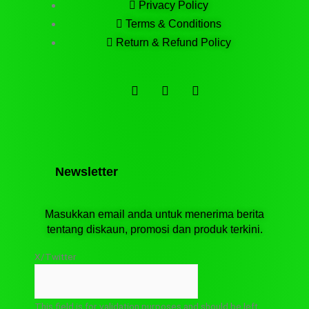
Privacy Policy
Terms & Conditions
Return & Refund Policy
F
T
T
a
e
i
c
l
k
e
e
t
b
g
o
o
r
k
o
a
k
m
Newsletter
Masukkan email anda untuk menerima berita
tentang diskaun, promosi dan produk terkini.
X/Twitter
This field is for validation purposes and should be left