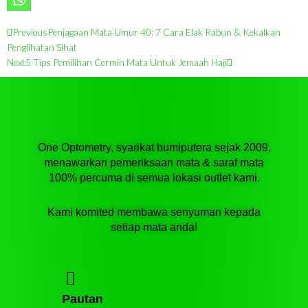
Prev
Next
Previous
Penjagaan Mata Umur 40: 7 Cara Elak Rabun & Kekalkan
Penglihatan Sihat
Next
5 Tips Pemilihan Cermin Mata Untuk Jemaah Haji
One Optometry, syarikat bumiputera sejak 2009,
menawarkan pemeriksaan mata & saraf mata
100% percuma di semua lokasi outlet kami.
Kami komited membawa senyuman kepada
setiap mata anda!
Pautan