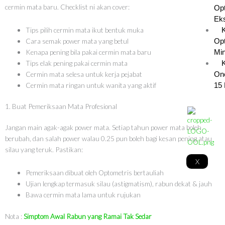
cermin mata baru. Checklist ni akan cover:
Opt
Eks
Tips pilih cermin mata ikut bentuk muka
Cara semak power mata yang betul
Opt
Kenapa pening bila pakai cermin mata baru
Min
Tips elak pening pakai cermin mata
K
Cermin mata selesa untuk kerja pejabat
On
Cermin mata ringan untuk wanita yang aktif
15 
1. Buat Pemeriksaan Mata Profesional
Jangan main agak-agak power mata. Setiap tahun power mata boleh
berubah, dan salah power walau 0.25 pun boleh bagi kesan pening atau
silau yang teruk. Pastikan:
X
Pemeriksaan dibuat oleh Optometris bertauliah
Ujian lengkap termasuk silau (astigmatism), rabun dekat & jauh
Bawa cermin mata lama untuk rujukan
Nota :
Simptom Awal Rabun yang Ramai Tak Sedar