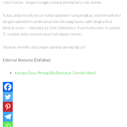
rutin harian. Jangan tunggu sampai pening baru nak semak.
Kalau anda masih tercari kedai optometri yang lengkap, ada konsultansi
dengan optometris profesional dan teknologi bantu pilih bingkai ikut
bentuk muka — datang je ke One Optometry. Kami bantu dari A sampai
Z, sampai anda senyum puas hati depan cermin.
Selamat memilih, dan jangan pening-pening lagi ya!
External Resource (DoFollow)
:
Kenapa Rasa Pening Bila Bertukar Cermin Mata?