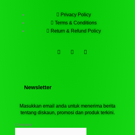
Privacy Policy
Terms & Conditions
Return & Refund Policy
F
T
T
a
e
i
c
l
k
e
e
t
b
g
o
o
r
k
o
a
k
m
Newsletter
Masukkan email anda untuk menerima berita
tentang diskaun, promosi dan produk terkini.
Company