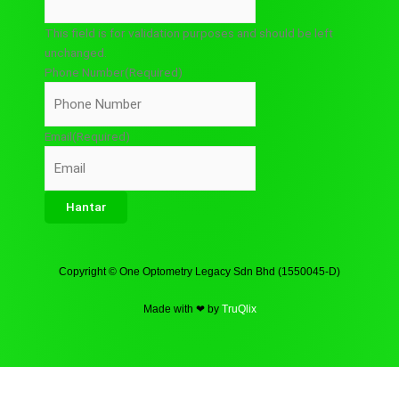
This field is for validation purposes and should be left
unchanged.
Phone Number
(Required)
Email
(Required)
Copyright © One Optometry Legacy Sdn Bhd (1550045-D)
Made with ❤ by
TruQlix