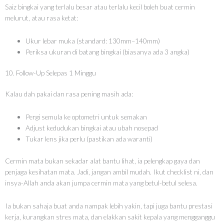
Saiz bingkai yang terlalu besar atau terlalu kecil boleh buat cermin
melurut, atau rasa ketat:
Ukur lebar muka (standard: 130mm–140mm)
Periksa ukuran di batang bingkai (biasanya ada 3 angka)
10. Follow-Up Selepas 1 Minggu
Kalau dah pakai dan rasa pening masih ada:
Pergi semula ke optometri untuk semakan
Adjust kedudukan bingkai atau ubah nosepad
Tukar lens jika perlu (pastikan ada waranti)
Cermin mata bukan sekadar alat bantu lihat, ia pelengkap gaya dan
penjaga kesihatan mata. Jadi, jangan ambil mudah. Ikut checklist ni, dan
insya-Allah anda akan jumpa cermin mata yang betul-betul selesa.
Ia bukan sahaja buat anda nampak lebih yakin, tapi juga bantu prestasi
kerja, kurangkan stres mata, dan elakkan sakit kepala yang mengganggu