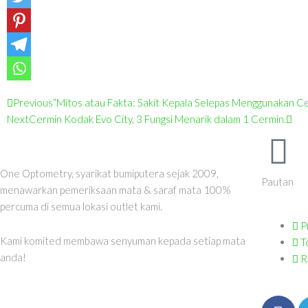
Prev
Nex
Previous
“Mitos atau Fakta: Sakit Kepala Selepas Menggunakan 
Next
Cermin Kodak Evo City, 3 Fungsi Menarik dalam 1 Cermin.
One Optometry, syarikat bumiputera sejak 2009,
Pautan
menawarkan pemeriksaan mata & saraf mata 100%
percuma di semua lokasi outlet kami.
P
Kami komited membawa senyuman kepada setiap mata
T
anda!
R
F