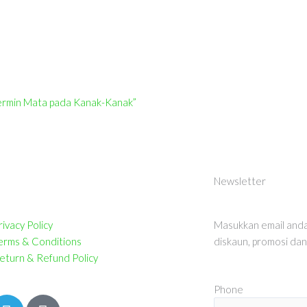
t
Cermin Mata pada Kanak-Kanak”
Newsletter
rivacy Policy
Masukkan email anda
erms & Conditions
diskaun, promosi dan 
eturn & Refund Policy
Phone
T
T