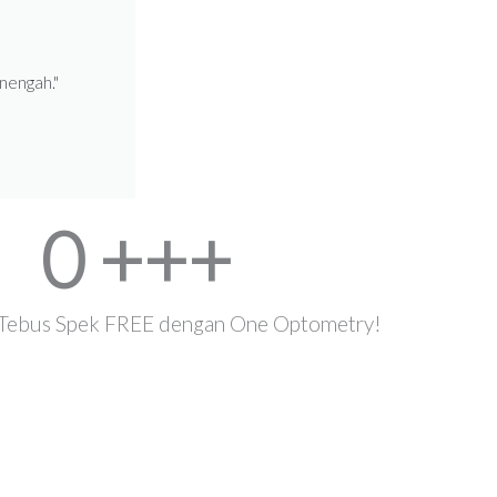
nengah."
0
 +++
 Tebus Spek FREE dengan One Optometry!