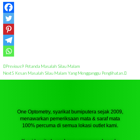
Prev
Next
Previous
9 Petanda Masalah Silau Malam
Next
5 Kesan Masalah Silau Malam Yang Mengganggu Penglihatan.
One Optometry, syarikat bumiputera sejak 2009,
menawarkan pemeriksaan mata & saraf mata
100% percuma di semua lokasi outlet kami.