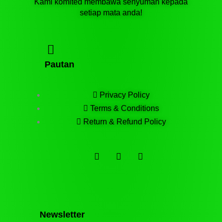
Kami komited membawa senyuman kepada
setiap mata anda!
Pautan
Privacy Policy
Terms & Conditions
Return & Refund Policy
F
T
T
a
e
i
c
l
k
e
e
t
b
g
o
o
r
k
o
a
k
m
Newsletter