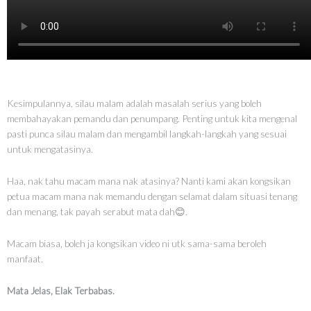
Kesimpulannya, silau malam adalah masalah serius yang boleh
membahayakan pemandu dan penumpang. Penting untuk kita mengenal
pasti punca silau malam dan mengambil langkah-langkah yang sesuai
untuk mengatasinya.
Haa, nak tahu macam mana nak atasinya? Nanti kami akan kongsikan
petua macam mana nak memandu dengan selamat dalam situasi tenang
dan menang, tak payah serabut mata dah😊.
Macam biasa, boleh ja kongsikan video ni utk sama-sama beroleh
manfaat.
Mata Jelas, Elak Terbabas.