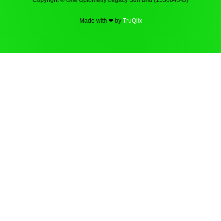
Made with ❤ by
TruQlix