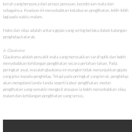
keruh yang berpunca dari proses penuaan, kecederaan mata dan
sebagainya. Keadaan ini menyebabkan kekaburan penglihatan, lebih-lebih
lagi pada waktu malam.
Halos dan silau adalah antara gejala yang sering berlaku dalam kalangan
penghidap katarak.
6. Glaukoma
Glaukoma adalah penyakit mata yang merosakkan saraf optik dan boleh
menyebabkan kehilangan penglihatan secara perlahan-lahan. Pada
peringkat awal, masalah glaukoma ini mungkin tidak menunjukkan gejala
yang jelas kepada penghidap. Tetapi pada peringkat yang teruk, penghidap
akan mengalami tanda-tanda seperti kabur penglihatan, medan
penglihatan yang semakin mengecil ataupun ia boleh menyebabkan silau
malam dan kehilangan penglihatan yang serius.