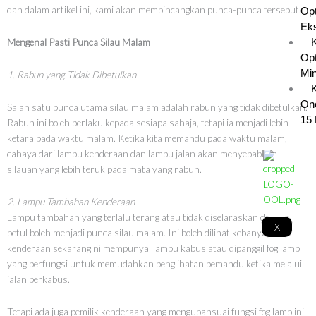
dan dalam artikel ini, kami akan membincangkan punca-punca tersebut.
Opt
Eks
Mengenal Pasti Punca Silau Malam
Opt
Min
1. Rabun yang Tidak Dibetulkan
K
On
Salah satu punca utama silau malam adalah rabun yang tidak dibetulkan.
15 
Rabun ini boleh berlaku kepada sesiapa sahaja, tetapi ia menjadi lebih
ketara pada waktu malam. Ketika kita memandu pada waktu malam,
cahaya dari lampu kenderaan dan lampu jalan akan menyebabkan
silauan yang lebih teruk pada mata yang rabun.
2. Lampu Tambahan Kenderaan
Lampu tambahan yang terlalu terang atau tidak diselaraskan dengan
X
betul boleh menjadi punca silau malam. Ini boleh dilihat kebanyakan
kenderaan sekarang ni mempunyai lampu kabus atau dipanggil fog lamp
yang berfungsi untuk memudahkan penglihatan pemandu ketika melalui
jalan berkabus.
Tetapi ada juga pemilik kenderaan yang mengubahsuai fungsi fog lamp ini